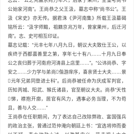
志云：“公之先盖京兆万年人，后家于果州，至皇考尚书
公始家河南”。王尚恭之父王汲，墓志中称“尚书公”。王
汲《宋史》亦无传。据君洙《尹河南集》所载王汲墓碣
铭所云：“汲字师黯，祖籍京兆万年，曾家果州，后迁河
南”。志、史可相互印证。
墓志记载：“元丰七年八月九日，朝议大夫致仕王公，以
疾终于西都嘉善里之第，享年七十有八……十月九日奉
公之丧归葬于河南府河清县上店里……”。“公讳尚恭、字
安之……少力学与弟尚偕游庠序，喜亲贤士大夫……景
元年兄弟同登进士科”。后尚恭被任命为庆成军判官，
历知芮城、阳武、猴氏诸县，官至朝议大夫。尚恭“天性
悌，襟抱开廓，居官有风力，遇事必务当理，不为苟
且，善与人交……”
王尚恭在任职期间，为了表达自己改除弊政、富国强兵
的政治主张，曾通过范仲淹向朝廷上书：“宜选将帅而委