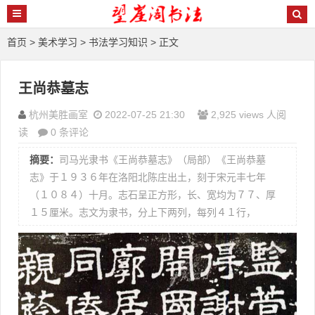
首页
>
美术学习
>
书法学习知识
> 正文
王尚恭墓志
杭州美胜画室
2022-07-25 21:30
2,925 views 人阅
读
0 条评论
摘要：
司马光隶书《王尚恭墓志》（局部）《王尚恭墓
志》于１９３６年在洛阳北陈庄出土，刻于宋元丰七年
（１０８４）十月。志石呈正方形，长、宽均为７７、厚
１５厘米。志文为隶书，分上下两列，每列４１行，