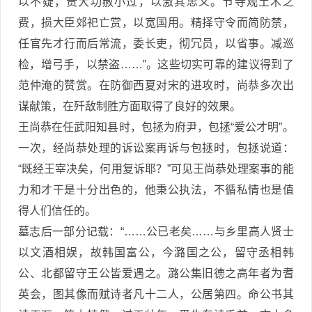
以不疑，责大功赦小过，以激其忠义。节寺观土木之
费，损大臣郊祀亡赏，以宽国用。精择守令而简防禁，
任官先才行而后常流，委长吏，彻冗员，以省事。减巡
检，增弓手，以禁盗……”。这些切实可靠的建议得到了
范仲淹的赞赏。在防御西夏对宋的进攻时，尚恭多次出
谋献策，在歼敌制胜方面取得了良好的效果。
王尚恭在任武阳知县时，包拯为府尹，包拯“爱公才明”。
一次，经尚恭处理的诉讼案再诉与包拯时，包拯说道：
“既经王宰决矣，何用复诉耶？”可见王尚恭处理案事的能
力和才干是十分出色的，他秉公执法，不循私情也是值
得人们信任的。
墓志后一部分记载：“……公已老矣……与乡里高人贤士
以文酒相娱，故韩国富公，今潞国之公，留守丞相韩
公、北都留守王公皆爱遇之。潞公集旧德之高年者为耆
英会，图其像而赋诗者凡十二人，公居第四。命公书其