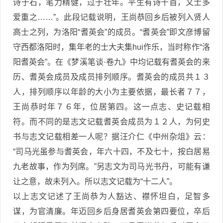
诗于石，笔力精健，过于壮年。平生有诗千首，文士多
爱重之……”。此段记载说明，王尚恭回乡后被列入贤人
高士之列，为洛阳“耆英会”的成员。“耆英会”即文彦博留
守西都洛阳时，集年老的士大夫集hui作乐，当时称作“洛
阳耆英会”。在《梦溪笔谈·卷九》中均记载有耆英会的来
历、耆英会成员及成员排列顺序。耆英会的成员共１３
人，排列顺序以年龄的大小为主要依据，最长者７７，
王尚恭时年７６年，位居第四。这一点志、史记载相
符。而不同的是志文记载耆英会成员为１２人，为何史
书与志文记载相差一人呢？据汪介仁《中州杂俎》云：
“司马光虽参与耆英会，年六十四，不及七十，按白居易
九老故事，作为列席。”另志文为司马光书丹，可能有谦
让之意，故未列入。所以志文记载为“十二人”。
以上志文记述了王尚恭为人豁达、襟怀坦白，足智多
谋，为官清廉。年迈回乡后身居耆英会第四要位，卒后