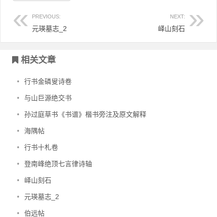
PREVIOUS:
NEXT:
元瑛墓志_2
峄山刻石
文章导航
相关文章
•
行书金磷叟诗卷
•
与山巨源绝交书
•
孙过庭草书《书谱》楷书旁注及原文解释
•
海隅帖
•
行书十札卷
•
登南峰绝顶七言律诗轴
•
峄山刻石
•
元瑛墓志_2
•
伯远帖