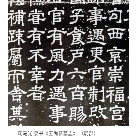
司马光 隶书《王尚恭墓志》 （局部）