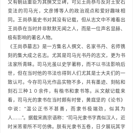
又有朝廷重臣为其撰文立碑，可见王尚恭与反对王安石
变法的司马光，文彦博等人的政治观点和爱好趣味相
同。王尚恭虽史书对其没有记载，但从志文中不难看出
王尚恭在当时并非默默无闻之人，而是一位声名显赫、
极有影响的著名人物。
《王尚恭墓志》是一方集名人撰文、名家书丹、名师镌
刻的集大成之名志。尤其是司马光书丹的志文，更为书
法家所青睐。司马光虽以史学著称，而不以书法影响后
世，但在当时他的书法也得到人们尤其是士大夫们的一
致认可。今存司马光作品实物不多，共有墨迹、刻帖和
刻石三种１０余件，有楷书和隶书等。从文献记载来
看，司马光的隶书在当时颇有时誉，黄庭坚的《论书》
中说：“温公正书不甚善，而隶书极端劲，似其为
人……”。据载宋高宗语称：“司马光隶书字真似汉人，近
时米芾辈所不可仿佛。朕有光隶书五卷，日夕展玩其字