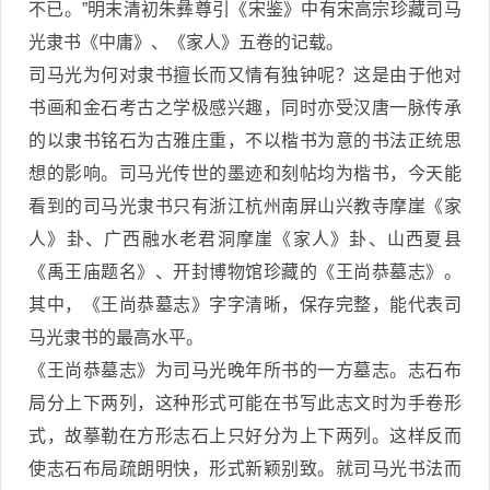
不已。”明末清初朱彝尊引《宋鉴》中有宋高宗珍藏司马
光隶书《中庸》、《家人》五卷的记载。
司马光为何对隶书擅长而又情有独钟呢？这是由于他对
书画和金石考古之学极感兴趣，同时亦受汉唐一脉传承
的以隶书铭石为古雅庄重，不以楷书为意的书法正统思
想的影响。司马光传世的墨迹和刻帖均为楷书，今天能
看到的司马光隶书只有浙江杭州南屏山兴教寺摩崖《家
人》卦、广西融水老君洞摩崖《家人》卦、山西夏县
《禹王庙题名》、开封博物馆珍藏的《王尚恭墓志》。
其中，《王尚恭墓志》字字清晰，保存完整，能代表司
马光隶书的最高水平。
《王尚恭墓志》为司马光晚年所书的一方墓志。志石布
局分上下两列，这种形式可能在书写此志文时为手卷形
式，故摹勒在方形志石上只好分为上下两列。这样反而
使志石布局疏朗明快，形式新颖别致。就司马光书法而