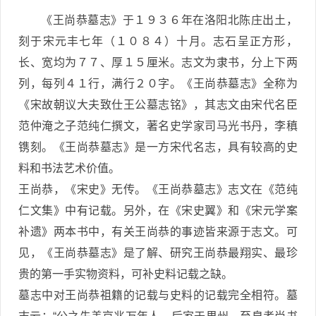
《王尚恭墓志》于１９３６年在洛阳北陈庄出土，
刻于宋元丰七年（１０８４）十月。志石呈正方形，
长、宽均为７７、厚１５厘米。志文为隶书，分上下两
列，每列４１行，满行２０字。《王尚恭墓志》全称为
《宋故朝议大夫致仕王公墓志铭》，其志文由宋代名臣
范仲淹之子范纯仁撰文，著名史学家司马光书丹，李稹
镌刻。《王尚恭墓志》是一方宋代名志，具有较高的史
料和书法艺术价值。
王尚恭，《宋史》无传。《王尚恭墓志》志文在《范纯
仁文集》中有记载。另外，在《宋史翼》和《宋元学案
补遗》两本书中，有关王尚恭的事迹皆来源于志文。可
见，《王尚恭墓志》是了解、研究王尚恭最翔实、最珍
贵的第一手实物资料，可补史料记载之缺。
墓志中对王尚恭祖籍的记载与史料的记载完全相符。墓