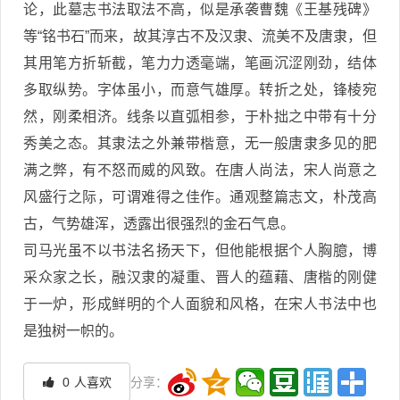
论，此墓志书法取法不高，似是承袭曹魏《王基残碑》
等“铭书石”而来，故其淳古不及汉隶、流美不及唐隶，但
其用笔方折斩截，笔力力透毫端，笔画沉涩刚劲，结体
多取纵势。字体虽小，而意气雄厚。转折之处，锋棱宛
然，刚柔相济。线条以直弧相参，于朴拙之中带有十分
秀美之态。其隶法之外兼带楷意，无一般唐隶多见的肥
满之弊，有不怒而威的风致。在唐人尚法，宋人尚意之
风盛行之际，可谓难得之佳作。通观整篇志文，朴茂高
古，气势雄浑，透露出很强烈的金石气息。
司马光虽不以书法名扬天下，但他能根据个人胸臆，博
采众家之长，融汉隶的凝重、晋人的蕴藉、唐楷的刚健
于一炉，形成鲜明的个人面貌和风格，在宋人书法中也
是独树一帜的。
0
人喜欢
分享：