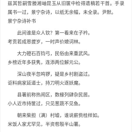
兹其哲嗣雪塍湘岫昆玉从旧箧中检得遗稿若干首。手录
属书一过，景宁杂诗，以纸无余幅，未全录。尹默。
景宁杂诗补书
此间谁是众人钦？第一看来在子衿。
考贡若成恩拔岁，一时声价媲词林。
大力磴石百钧弓，民俗由来重武风。
乡榜近年多获隽，连添两位解元公。
深山夜半忽鸣锣，疑是乡村剧盗过。
讵料病家延道士，持刀明火逐妖魔。
县署前称热闹区，数椽列肆杂民居。
小人近市持筐过，只见葱蔬不见鱼。
朝来柴担（满）村墟，谁说薪赀桂样如。
米饭人家尤罕见，半资苞彀半山薯。