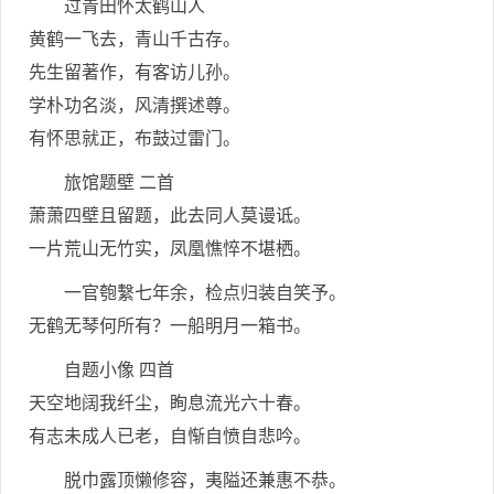
过青田怀太鹤山人
黄鹤一飞去，青山千古存。
先生留著作，有客访儿孙。
学朴功名淡，风清撰述尊。
有怀思就正，布鼓过雷门。
旅馆题壁 二首
萧萧四壁且留题，此去同人莫谩诋。
一片荒山无竹实，凤凰憔悴不堪栖。
一官匏繫七年余，检点归装自笑予。
无鹤无琴何所有？一船明月一箱书。
自题小像 四首
天空地阔我纤尘，眴息流光六十春。
有志未成人已老，自惭自愤自悲吟。
脱巾露顶懒修容，夷隘还兼惠不恭。