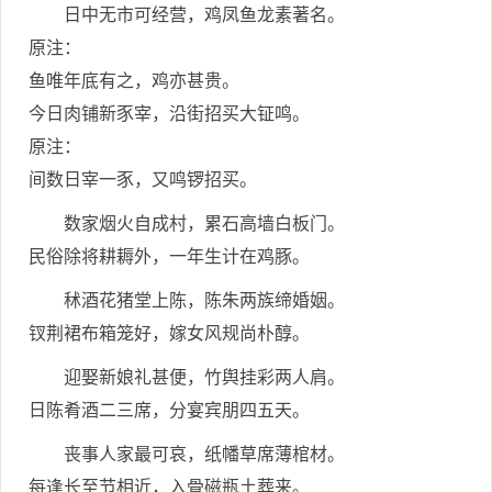
日中无市可经营，鸡凤鱼龙素著名。
原注：
鱼唯年底有之，鸡亦甚贵。
今日肉铺新豕宰，沿街招买大钲鸣。
原注：
间数日宰一豕，又鸣锣招买。
数家烟火自成村，累石高墙白板门。
民俗除将耕耨外，一年生计在鸡豚。
秫酒花猪堂上陈，陈朱两族缔婚姻。
钗荆裙布箱笼好，嫁女风规尚朴醇。
迎娶新娘礼甚便，竹舆挂彩两人肩。
日陈肴酒二三席，分宴宾朋四五天。
丧事人家最可哀，纸幡草席薄棺材。
每逢长至节相近，入骨磁瓶土葬来。