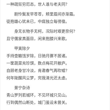
一种疏狂穷厄态，世人谁与老夫同？
剧怜鬓发早苍苍，颊里眉间亦渐霜。
徒抱雄心犹未已，中庭独立每徬徨。
身无长物手无柯，况际时艰更奈何？
且守儒家真面目，闲来抱膝兴来歌。
甲寅除夕
手持壶觞饯岁除，日驰月骤不居诸。
一筐蔬菜充珍馔，数点梅花开敝庐。
自顾老身甘冷淡，肯邀春气再吹嘘？
何年陡醒风尘梦，完我清光还太虚。
景宁杂诗
青山罗列若城环，不见环城只见山。
行到偶然山断处，城门虽设未曾关。