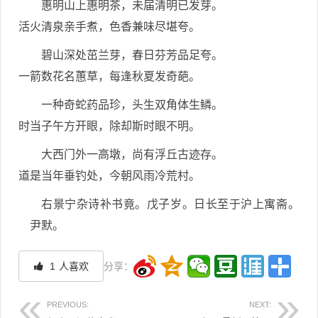
惠明山上惠明茶，未届清明已发芽。
活火清泉亲手煮，色香兼味尽堪夸。
碧山深处茁兰芽，春日芬芳品足夸。
一箭数花名蕙草，每逢秋夏发奇葩。
一种奇蛇药品珍，头生双角体生鳞。
时当子午方开眼，除却斯时眼不明。
大西门外一高墩，尚有浮丘古迹存。
道是当年垂钓处，今朝风雨冷荒村。
右景宁杂诗补书竟。戊子岁。日长至于沪上寓斋。
尹默。
1
人喜欢
分享：
PREVIOUS:
NEXT: