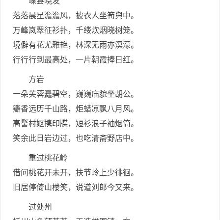
嵊县晓发
落落晨星澹澹风，披衣人坐筍舆中。
万峰岚翠征衫扑，千缕炊烟晓树笼。
境僻有花尤雅艳，林深无雨亦溟濛。
行行行到最高处，一片朝霞捧日红。
方岩
一朵芙蓉矗碧空，巍巍庙貌坐胡公。
瓣香远历千山路，炬蜡凉飘八月风。
高髻村妪携印牒，短衫浪子袖烟筒。
笑余此日岩边过，也吃清斋野店中。
重过桃花岭
借问桃花开未开，扶节岭上少徘徊。
旧居停倚山楼笑，说道刘郎今又来。
过处州