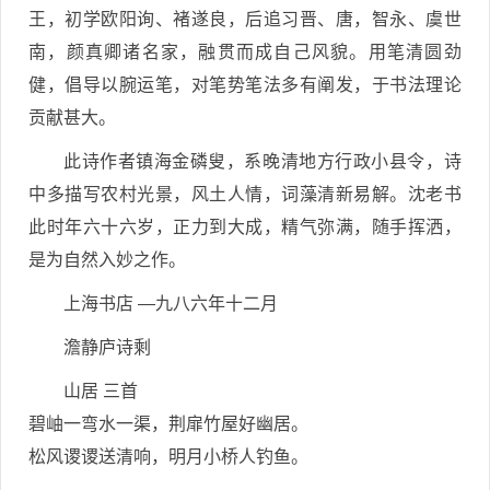
王，初学欧阳询、褚遂良，后追习晋、唐，智永、虞世
南，颜真卿诸名家，融贯而成自己风貌。用笔清圆劲
健，倡导以腕运笔，对笔势笔法多有阐发，于书法理论
贡献甚大。
此诗作者镇海金磷叟，系晚清地方行政小县令，诗
中多描写农村光景，风土人情，词藻清新易解。沈老书
此时年六十六岁，正力到大成，精气弥满，随手挥洒，
是为自然入妙之作。
上海书店 —九八六年十二月
澹静庐诗剩
山居 三首
碧岫一弯水一渠，荆扉竹屋好幽居。
松风谡谡送清响，明月小桥人钓鱼。