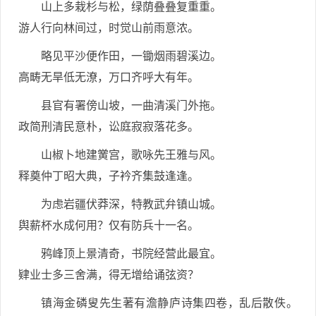
山上多栽杉与松，绿荫叠叠复重重。
游人行向林间过，时觉山前雨意浓。
略见平沙便作田，一锄烟雨碧溪边。
高畴无旱低无潦，万口齐呼大有年。
县官有署傍山坡，一曲清溪门外拖。
政简刑清民意朴，讼庭寂寂落花多。
山椒卜地建黉宫，歌咏先王雅与风。
释奠仲丁昭大典，子衿齐集鼓逢逢。
为虑岩疆伏莽深，特教武弁镇山城。
舆薪杯水成何用？仅有防兵十一名。
鸦峰顶上景清奇，书院经营此最宜。
肄业士多三舍满，得无增给诵弦资？
镇海金磷叟先生著有澹静庐诗集四卷，乱后散佚。