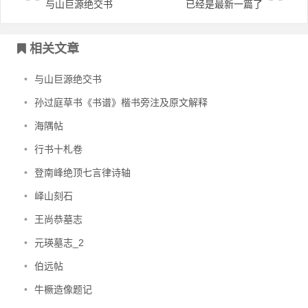
与山巨源绝交书
已经是最新一篇了
文章导航
相关文章
•
与山巨源绝交书
•
孙过庭草书《书谱》楷书旁注及原文解释
•
海隅帖
•
行书十札卷
•
登南峰绝顶七言律诗轴
•
峄山刻石
•
王尚恭墓志
•
元瑛墓志_2
•
伯远帖
•
牛橛造像题记