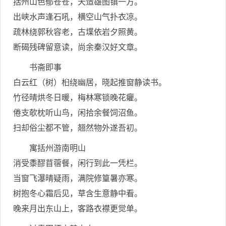
括州山色郁苍苍，天造雄图镇一方。
出峡水声逢石吼，横空山气扑衣凉。
疏林绕郭秋容老，古堞依岩夕照黄。
断碣残碑留意读，尚余秦汉好文章。
书斋即事
白云红（树）桕绕幽居，晓起推窗静读书。
竹径晴烘冬日暖，梅林寒锁晚花癯。
倦支欹枕听山鸟，闲拾余餐饲沼鱼。
扫却俗尘都不管，翘然物外遂吾初。
寓括州游南明山
消受黍醪苜蓿餐，闲行到此一凭栏。
当窗飞瀑晴疑雨，满院修篁暑亦寒。
树抱冬心霜后见，草含生意静中看。
晚来月出东山上，客路衣襟更觉单。