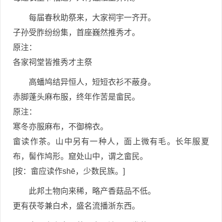
每届春秋助祭来，大家祠宇一齐开。
子孙受胙纷纷集，首座巍然推秀才。
原注：
各家祠堂皆推秀才主祭
高蟠鸠结异恒人，短短衣衫不蔽身。
赤脚蓬头麻布服，终年作苦是畲民。
原注：
寒冬亦服麻布，不御棉衣。
畲读作茶。山中另有一种人，面上微有毛。长年服夏
布，髻作鸠形。窟处山中，谓之畲民。
[按：畲应读作shē，少数民族。]
此邦土物向来稀，略产香菇品不低。
更有茯苓兼白术，盛名流播浙东西。