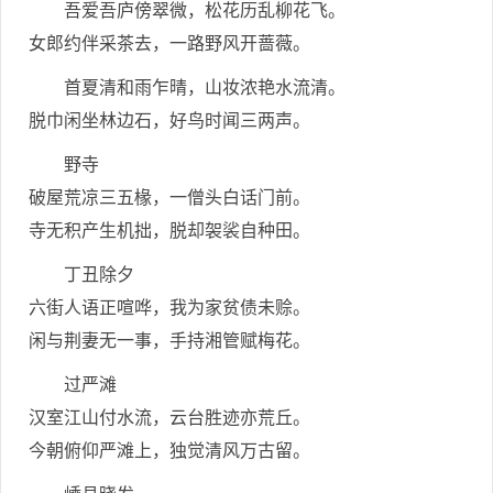
吾爱吾庐傍翠微，松花历乱柳花飞。
女郎约伴采茶去，一路野风开蔷薇。
首夏清和雨乍晴，山妆浓艳水流清。
脱巾闲坐林边石，好鸟时闻三两声。
野寺
破屋荒凉三五椽，一僧头白话门前。
寺无积产生机拙，脱却袈裟自种田。
丁丑除夕
六街人语正喧哗，我为家贫债未赊。
闲与荆妻无一事，手持湘管赋梅花。
过严滩
汉室江山付水流，云台胜迹亦荒丘。
今朝俯仰严滩上，独觉清风万古留。