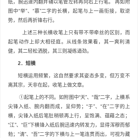
纸，腕迅速内翻并辅以笔管左转再向右上行笔。 再如附
图中“举”、“慕”二字的长横，起笔与上一画衔接，取逆
势，然后再折锋右行。
上述三种长横收笔上只有带不带牵丝的区别，而
起笔动作上却大相径庭。从线条效果看，其一爽利清
健，其二轻松洒脱，其三则凝练遒劲。
2．短横
短横运用频繁，这自然要求其姿态多变，但万变不
离其宗，天非在起，收笔上做文章。
①起笔上的不同。如附图中“天”、“哉”二字，上横系
尖锋入纸、腕内翻而成，呈仰势；“于”、“在”二字的上
横，尖锋入纸后笔肚稍顿再上行，呈饱满、蕴藉之态；
“江”、“巨”下横锋入纸后腕迅速内转发力，显得浑穆而郁
勃；“清”、“吾”二字的下横与上一笔连贯而出，可视为藏