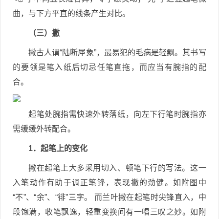
曲，与下方平直的线条产生对比。
（三）撇
撇古人谓“陆断犀象”，最易犯的毛病是轻飘。其书写
的要领是笔入纸后切忌任笔直拖，而应当有腕指的配
合。
起笔处腕指需快速外转落纸，向左下行笔时腕指亦
需缓缓外转配合。
1．起笔上的变化
撇在起笔上大多采用切入、顿笔下行的写法。这一
入笔动作有助于调正笔锋，表现撇的劲健。如附图中
“不”、“余”、“徘”三字。 而兰叶撇在起笔时尖锋直入，中
段饱满，收笔飘逸，轻重变换间有一唱三叹之妙。如附