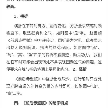
较高。
1．横折
横折在下转时有方、圆的变化。 方折要求转笔时顿
锋直下，取坚挺爽利之气，如附图中“见”字。 赵孟頫
《前后赤壁赋》中方转较少，圆折最为常见，此亦显示
出赵孟頫对腕法、指法的熟稔程度。如附图中“焉”、
“驾”、“高”、“鱼”四字的转折不露痕迹，颇见功力。 我们
在临写时可能会出现转处不易表现圆劲这气的问题，这
便要求在腕与指的协调上要强化练习。
2．竖折
《前后赤壁赋》中竖折出现较少，在行笔时只要处
理好腕由竖的外转变为横的内转即可，如附图中“山”、
“幽”二字。
四、《前后赤壁赋》的结字特点