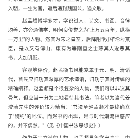
入朝，一生为官，逝后追封魏国公，谥文敏。
赵孟頫博学多才，学识过人，诗文、书画、音律
均善，亦旁通佛学，明何良俊誉之为“上万五百年，纵横
一万里”的人物。然其为宋之皇室，后降附“敌国”沦为贰
臣，是以又有傅山、康有为等刚直之士薄其人遂恶其
书，大加讥贬。
客观地评价，赵孟頫书风能笼罩于元、明、清诸
代，首先应归功其深厚的艺术造诣，归功于其对传统的
精确阐释。赵孟頫是个很复杂的人物，我们可以非议其
骨气，但应当一分为二地看待其书法。笔者以为当代姜
澄清先生的评价较为精当：“书法至赵孟頫才最终确立
了‘婉约’的地位。而赵书的出现，是与时代潮流相感应
的，并不偶然。”（见《中国书法思想史》）
作为开宗立派的人物，赵孟頫早年学宋高宗，中