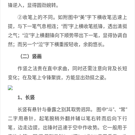
锋逆入，显得圆劲婉转。
②收笔上的不同。如附图中“美”字下横收笔迅速上
提，与下一笔气息相连；“而”字上横收笔抵锋，透出清挺
之气；“泣”字上横翻锋向下顺势带出下一笔，显得协调自
然；而另一个“泣”字下横重按轻收，余韵悠长。
（二）竖画
作竖之法贵在直中求曲，同时还需注意向背及长短
变化；在及笔上令锋聚拢，方能显出劲挺之姿。
1、长竖
长竖有悬针与垂露之别其取势迥异。 图中“斗”、“常”
二字用悬针，起笔腕稍外翻并辅以笔右转而后向下行
笔，边走边提，出锋时迅速于空中作收势。它一般用于