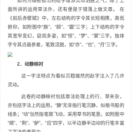
如何为缜密挺匀的结字增添灵动洒脱之气，除了上
面所讲的运用草法外，还有便是于错落上做文章。 在
《前后赤壁赋》中，左右结构的字令其长短相携，高低
俯仰，如附图中“旗”、“顾”、“踞”三字；上下结构的字令
其宽窄变幻，窈窕多姿，如“惊”、“梦”、“裳”三字。独体
字令其点画参差，笔致活脱，如“亦”、“也”、“月”三字。
2．动静映衬
这一字法特点为看似沉稳端然的赵字注入了几许
灵动。
此卷的动静映衬包括章法处理上的行、草夹杂，
亦包括字法上的运用。“静”无非指行笔沉静，似楷书般的
线条；“动”当然指笔致飞动，采用草书的笔意。如附图中
“顺”、“荆”、“舻”、“应”四字，以半边静半边动的行笔丰富
了字法的表现力。