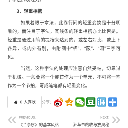
3．轻重相携
如果着眼于章法，此卷行间的轻重变换是十分明
晰的；而注目于字法，其线条的轻重相携亦比比皆是。
轻重是通过用笔的提按来达到的，或左右对比，或上下
各异，或内外有别，由附图中“栖”、“蔽”、“洞”三字可
见。
当然，这种字法的处理应注意自然妥帖，切忌过
于机械。一般要将一个部首作为一个单元，不可将一笔
作为一个节拍，写成笔笔都有轻重变化。
0
人喜欢
分享：
PREVIOUS:
NEXT:
《兰亭序》的基本风格
狂草书的收与放奥秘