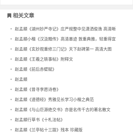
文章导航
相关文章
•
赵孟頫《湖州妙严寺记》庄严规整中见潇洒俊逸 高清晰
•
赵孟頫小楷《汉汲黯传》高清墨迹 敦重典雅，轻重得宜
•
赵孟頫《玄妙观重修三门记》天下赵碑第一 高清大图
•
赵孟頫《王羲之轶事帖》附释文
•
赵孟頫《前后赤壁赋》
•
赵孟頫
•
赵孟頫《昔寻李愿诗卷》
•
赵孟頫《道德经》秀雅见长学习小楷之典范
•
赵孟頫《与山巨源绝交书》亦是名传千古的著名散文
•
赵孟頫行草书《十札法帖》
•
赵孟頫《兰亭帖十三跋》残本 珍藏版