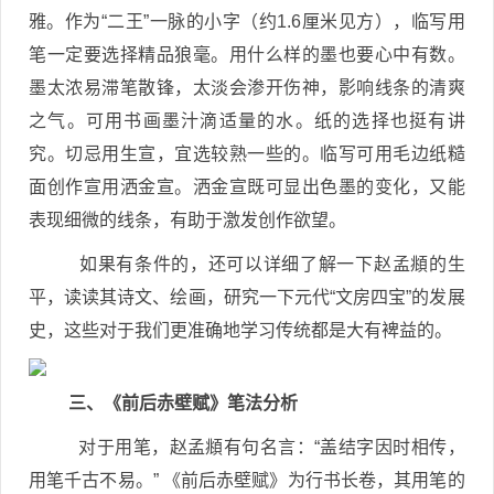
雅。作为“二王”一脉的小字（约1.6厘米见方），临写用
笔一定要选择精品狼毫。用什么样的墨也要心中有数。
墨太浓易滞笔散锋，太淡会渗开伤神，影响线条的清爽
之气。可用书画墨汁滴适量的水。纸的选择也挺有讲
究。切忌用生宣，宜选较熟一些的。临写可用毛边纸糙
面创作宣用洒金宣。洒金宣既可显出色墨的变化，又能
表现细微的线条，有助于激发创作欲望。
如果有条件的，还可以详细了解一下赵孟頫的生
平，读读其诗文、绘画，研究一下元代“文房四宝”的发展
史，这些对于我们更准确地学习传统都是大有裨益的。
三、《前后赤壁赋》笔法分析
对于用笔，赵孟頫有句名言：“盖结字因时相传，
用笔千古不易。” 《前后赤壁赋》为行书长卷，其用笔的