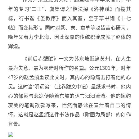
年的专习“二王”，虞集谓之“楷法探《洛神赋》而揽其
标，行书谐《圣教序》而入其室，至于草书饱《十七
帖》而变其形”。同时对篆、隶、章草等赵皆苦心研习，
晚年又着力李北海，因此深厚的传统积淀成就了赵体的
辉煌。
《前后赤壁赋》一文为苏东坡贬谪黄州，在人生
最为失意、最为灰暗时所作的名篇。公元1301年，时年
47岁的赵孟頫重读此文时，其内心的隐痛击打着他的心
灵。这时当“明远弟”（此卷跋文中记）呈纸求书时，他内
心的郁闷与悲凉便随着东坡的语言汩汩流淌。他的婉约
凄美的笔调款款写来，恬然而静谧在宣泄着自己的情
怀。这就是赵孟頫这件书法作品（附图为局部）的创作
背景。