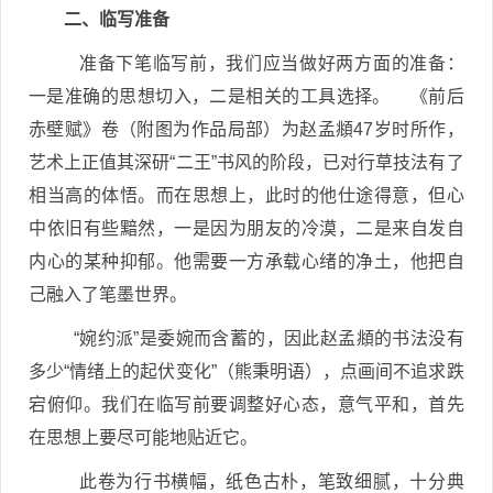
二、临写准备
准备下笔临写前，我们应当做好两方面的准备：
一是准确的思想切入，二是相关的工具选择。 《前后
赤壁赋》卷（附图为作品局部）为赵孟頫47岁时所作，
艺术上正值其深研“二王”书风的阶段，已对行草技法有了
相当高的体悟。而在思想上，此时的他仕途得意，但心
中依旧有些黯然，一是因为朋友的冷漠，二是来自发自
内心的某种抑郁。他需要一方承载心绪的净土，他把自
己融入了笔墨世界。
“婉约派”是委婉而含蓄的，因此赵孟頫的书法没有
多少“情绪上的起伏变化”（熊秉明语），点画间不追求跌
宕俯仰。我们在临写前要调整好心态，意气平和，首先
在思想上要尽可能地贴近它。
此卷为行书横幅，纸色古朴，笔致细腻，十分典