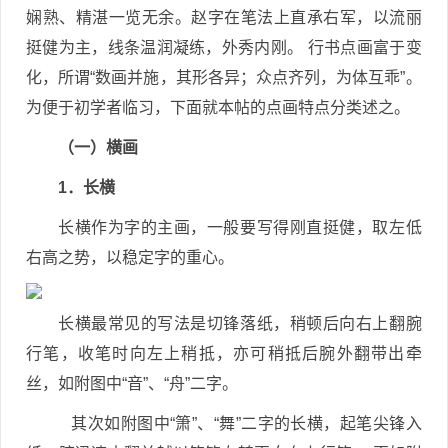
娴熟、精湛一览无余。赵字在笔法上直承右军，以流丽
挺健为主，线条温润凝练，外秀内刚。 行书点画富于变
化，所谓“数画并施，其形各异；众点齐列，为体互乖”。
为便于初学者临习，下面就本帖的点画特点分类述之。
（一）横画
1．长横
长横作为字的主画，一般要写得刚直挺健，取左低
右高之势，以稳定字的重心。
长横最常见的写法是切锋落纸，稍顿后向右上翻腕
行笔，收笔时向左上稍抵，亦可稍抵后腕外翻带出牵
丝，如附图中“音”、“舟”二字。
其次如附图中“箫”、“舞”二字的长横，起笔尖锋入