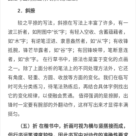
2．斜捺
较之平捺的写法，斜捺在写法上丰富了许多，有一
波三折者，如附图中“长”字；有轻入空收、含蓄蕴藉者，
如“木”字；有逆笔涩进、隶意盎然者，如“从”字；有收锋
抵腕，锋芒毕露者，如“谷”字；有回锋映带，笔断意连
者，如“余”字。 在行草书中，捺法也是富于变化的点画
之一。除了上面分析的笔法上的不同处理方法外，它还
有角度、轻重、方圆、收放等方面的变化。我们在临写
时可先分类练习，待笔法熟练后，再结合具体字例找出
它的变化规律，以使融会贯通。 值得强调的是捺脚，出
锋时一定要有腕部的外翻动作，这样写出来才显得丰满
挺匀。
（五）折 在楷书中，折画可视为横与竖搭接而成，
但行书运笔速度较快，因此书写中对动作的准确性要求