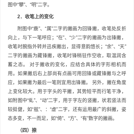
图中“攀”、“明”二字。
2．收笔上的变化
附图中“鹿”、“属”二字的撇画为回锋撇，收笔处反折
向上，与下一笔呼应；“在”、“少”二字的撇画为出锋撇，
收笔时腕指外转并迅疾撇出，显得意韵悠长；“余”、“天”
二字的撇画为藏锋撇，收笔时锋稍驻作空收，取温润含
蓄之态。 对于撇收的变化，应结合具体的字形相机而
用。如果撇后右上部尚有点画可用回锋或藏锋撇与之呼
应，如果撇为最后一笔则宜用出锋撇。 另外，撇在角度
上变化较大。用于字头的平撇，其势短平而行笔干净，
如附图中“虬”、“动”二字，用于字左的竖撇，状若竖法而
较挺健，如“舷”、：“虚”二字，还有运用最广的斜撇，姿
态多变，不一而足，如“倚”、“方”、“有”数字的撇画。
（四）捺