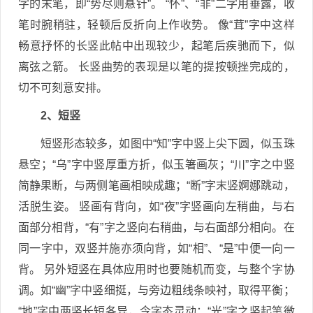
字的末笔，即“势尽则悬针”。 “怀”、“非”二字用垂露，收
笔时腕稍驻，轻顿后反折向上作收势。 像“茸”字中这样
畅意抒怀的长竖此帖中出现较少，起笔后疾驰而下，似
离弦之箭。 长竖曲势的表现是以笔的提按顿挫完成的，
切不可刻意安排。
2、短竖
短竖形态较多，如图中“知”字中竖上尖下圆，似玉珠
悬空；“乌”字中竖厚重方折，似玉箸画灰；“川”字之中竖
简静果断，与两侧笔画相映成趣；“断”字末竖婀娜跳动，
活脱生姿。 竖画有背向，如“夜”字竖画向左稍曲，与右
面部分相背，“有”字之竖向右稍曲，与右面部分相向。在
同一字中，双竖并施亦须向背，如“相”、“是”中便一向一
背。 另外短竖在具体应用时也要随机而变，与整个字协
调。如“幽”字中竖细挺，与旁边粗线条映衬，取得平衡；
“地”字中两竖长短各异，令字态灵动；“光”字之竖起笔微