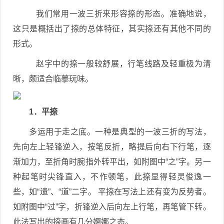
我们常用一波三折来形容捺的形态。准确地说，
这只是概括出了捺的总体特征，其实捺还有其他不同的
形式。
赵字中的捺一般较舒展，行笔线路及轻重极为清
晰，颇适合临摹玩味。
1．平捺
多运用于走之底。一种是典型的一波三折的写法，
先向左上轻锋逆入，按笔反折，略提后向右下行笔，逐
渐加力，至折角时腕指外转平出，如附图中“之”字。另一
种起笔时尖锋直入，不作顿笔，此捺显得轻灵俊逸一
些，如“遗”、“道”二字。 平捺在写法上还有变为反势者。
如附图中“过”字，折锋逆入后向左上行笔，再笔管下转。
此法写出的捺画有几分婀娜之态。