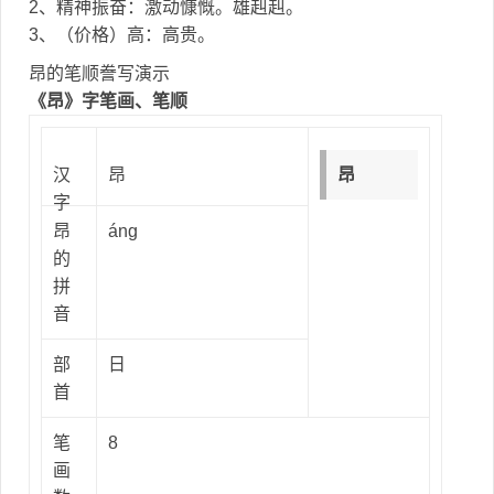
2、精神振奋：激动慷慨。雄赳赳。
3、（价格）高：高贵。
昂的笔顺誊写演示
《昂》字笔画、笔顺
汉
昂
昂
字
昂
áng
的
拼
音
部
日
首
笔
8
画