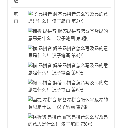
数
笔
画