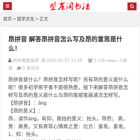
首页
>
国学文化
> 正文
昂拼音 解答昂拼音怎么写及昂的意思是什
么！
杭州美胜画室
2022-01-07 14:28
3,126 views 人阅
读
0 条评论
昂拼音是什么？昂拼音怎样写呢？另有昂的意义是什么
呢？很多初学练字者不是很熟悉，接下来解答昂拼音怎
样写及昂的意义是什么与昂的笔顺笔画递次怎样写。
【昂拼音】：áng
【昂的意义】：
昂，读作áng。有仰，高抬的意义：抬头。昂然； 高，
贵：高贵。又有表现心情高之意：比方：奋发。奋发。
1、仰：抬头。