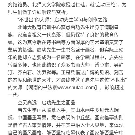
究馆馆员、北师大文学院教授赵仁珪，就“启功三绝”，为
师生们做了详细解读与赏析。
“不世出”的大师：启功先生学习与创作之路
北师大教育培训中心获悉启功先生出身于清朝皇
族，家道自祖父一代衰落，但仍保持了良好的教育传
统，这为其今后在诗书画等方面深厚的艺术造诣奠定了
坚实的基础。启功先生一生书名盛于画名，但实际上幼
年的他却立志要成为一名画家。在学画过程中，启先生
转益多师，也因此结识了众多书画大师：溥心畬、吴静
汀、齐白石、沈尹默等。正是凭借这广博的见识、刻苦
的态度和绝世的天才，才最终成就了启先生这位“不世出”
的大师 【湖南的书法家www.shufaai.com】，影响超过
一代。
空灵高远：启功先生之画品
启先生学画从临摹入手，其山水画中多见元人端
倪。中国画重写意，意在表现胸中丘壑。画家临摹实则
是借鉴古人审美情趣，并在其中融入个人见地，来体现
自己的画风画格。能否坚持临摹代表了画家能否坚守中