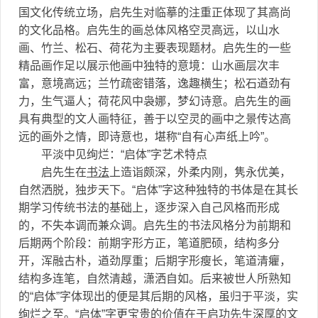
国文化传统立场，启先生对临摹的注重正体现了其高尚
的文化品格。启先生的画总体风格空灵高远，以山水
画、竹兰、松石、荷花为主要表现题材。启先生的一些
精品画作足以展示他画中独特的意境：山水画层次丰
富，意境高远；兰竹疏密错落，逸趣横生；松石遒劲有
力，生气逼人；荷花风中袅娜，梦幻诗意。启先生的画
具有典型的文人画特征，善于以空灵的画中之景传达高
远的画外之情，即诗意也，堪称“自有心声纸上吟”。
平淡中见绚烂：“启体”字艺术特点
启先生在
书法
上造诣颇深，外柔内刚，隽永优美，
自然洒脱，独步天下。“启体”字这种独特的书体是在其长
期学习传统书法的基础上，逐步深入自己风格而形成
的，不失本调而兼众调。启先生的书法风格分为前期和
后期两个阶段：前期字形方正，笔道肥硕，结构多分
开，浑融古朴，遒劲厚重；后期字形瘦长，笔道清癯，
结构多连笔，自然清越，潇洒自如。后来被世人所熟知
的“启体”字体现出的便是其后期的风格，虽归于平淡，实
绚烂之至。“启体”字更宝贵的价值在于启功先生深厚的文