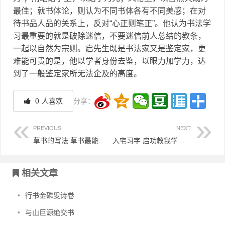
最佳；就书体论，则认为不同书体各有不同美感；在对
待书品人品的关系上，反对“心正则笔正”。他认为书法学
习最重要的就是破除迷信，不要迷信前人总结的教条，
一起以自然为宗则。启先生既是书法家又是鉴定家，更
难能可贵的是，他以学者身份去鉴，以眼力加学力，达
到了一般鉴定家所无法企及的高度。
0
人喜欢
分享：
PREVIOUS:
NEXT:
草书的写法 草书最能表现作者情趣的一种书体
入宅习字 启功教我学书法
文章导航
相关文章
•
行书金磷叟诗卷
•
与山巨源绝交书