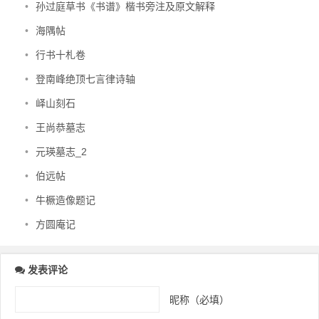
•
孙过庭草书《书谱》楷书旁注及原文解释
•
海隅帖
•
行书十札卷
•
登南峰绝顶七言律诗轴
•
峄山刻石
•
王尚恭墓志
•
元瑛墓志_2
•
伯远帖
•
牛橛造像题记
•
方圆庵记
发表评论
昵称（必填）