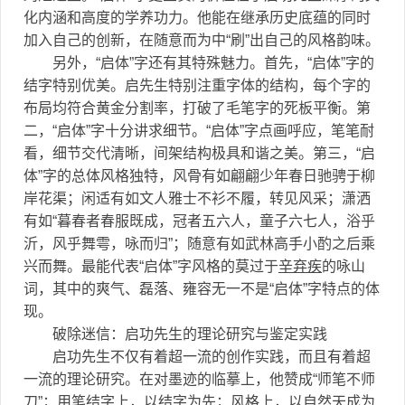
化内涵和高度的学养功力。他能在继承历史底蕴的同时
加入自己的创新，在随意而为中“刷”出自己的风格韵味。
另外，“启体”字还有其特殊魅力。首先，“启体”字的
结字特别优美。启先生特别注重字体的结构，每个字的
布局均符合黄金分割率，打破了毛笔字的死板平衡。第
二，“启体”字十分讲求细节。“启体”字点画呼应，笔笔耐
看，细节交代清晰，间架结构极具和谐之美。第三，“启
体”字的总体风格独特，风骨有如翩翩少年春日驰骋于柳
岸花渠；闲适有如文人雅士不衫不履，转见风采；潇洒
有如“暮春者春服既成，冠者五六人，童子六七人，浴乎
沂，风乎舞雩，咏而归”；随意有如武林高手小酌之后乘
兴而舞。最能代表“启体”字风格的莫过于
辛弃疾
的咏山
词，其中的爽气、磊落、雍容无一不是“启体”字特点的体
现。
破除迷信：启功先生的理论研究与鉴定实践
启功先生不仅有着超一流的创作实践，而且有着超
一流的理论研究。在对墨迹的临摹上，他赞成“师笔不师
刀”；用笔结字上，以结字为先；风格上，以自然天成为