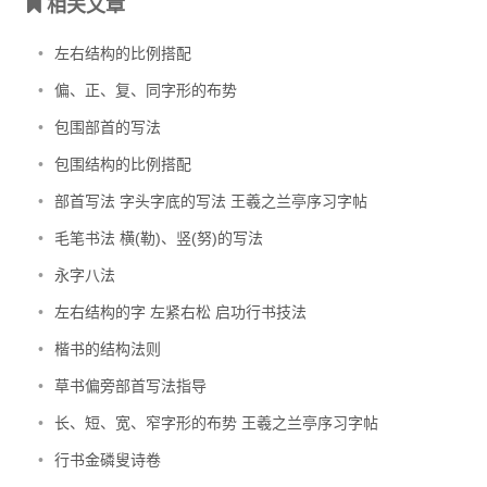
相关文章
•
左右结构的比例搭配
•
偏、正、复、同字形的布势
•
包围部首的写法
•
包围结构的比例搭配
•
部首写法 字头字底的写法 王羲之兰亭序习字帖
•
毛笔书法 横(勒)、竖(努)的写法
•
永字八法
•
左右结构的字 左紧右松 启功行书技法
•
楷书的结构法则
•
草书偏旁部首写法指导
•
长、短、宽、窄字形的布势 王羲之兰亭序习字帖
•
行书金磷叟诗卷