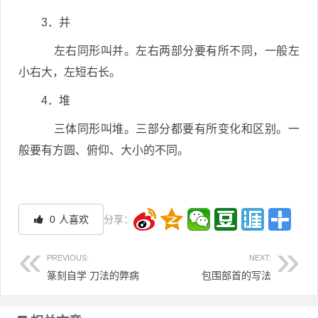
3．并
左右同形叫并。左右两部分要有所不同，一般左
小右大，左短右长。
4．堆
三体同形叫堆。三部分都要有所变化和区别。一
般要有方圆、俯仰、大小的不同。
0
人喜欢
分享：
PREVIOUS:
NEXT:
篆刻自学 刀法的弊病
包围部首的写法
文章导航