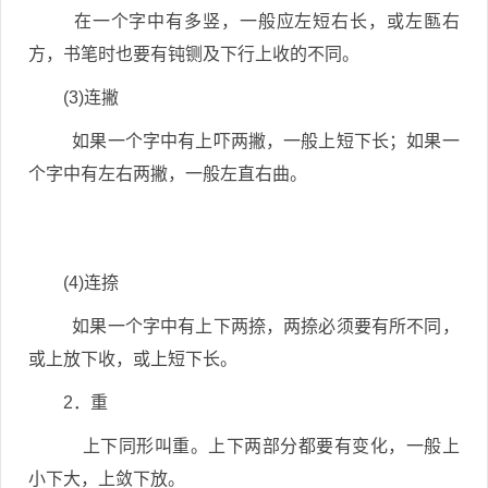
在一个字中有多竖，一般应左短右长，或左匦右
方，书笔时也要有钝铡及下行上收的不同。
(3)连撇
如果一个字中有上吓两撇，一般上短下长；如果一
个字中有左右两撇，一般左直右曲。
(4)连捺
如果一个字中有上下两捺，两捺必须要有所不同，
或上放下收，或上短下长。
2．重
上下同形叫重。上下两部分都要有变化，一般上
小下大，上敛下放。