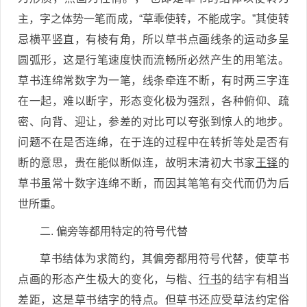
主，字之体势一笔而成，“草乖使转，不能成字。”其使转
忌横平竖直，有棱有角，所以草书点画线条的运动多呈
圆弧形，这是行笔速度快而流畅所必然产生的用笔法。
草书连绵常数字为一笔，线条牵连不断，有时两三字连
在一起，难以断字，形态变化极为强烈，各种俯仰、疏
密、向背、迎让，参差的对比可以夸张到惊人的地步。
问题不在是否连绵，在于连的过程中在转折等处是否有
断的意思，贵在能似断似连，故明末清初大书家
王铎
的
草书虽常十数字连绵不断，而因其笔笔有交代而仍为后
世所重。
二. 偏旁等都用特定的符号代替
草书结体为求简约，其偏旁都用符号代替，使草书
点画的形态产生极大的变化，与楷、
行书
的结字有相当
差距，这是草书结字的特点。但草书还应受草法约定俗