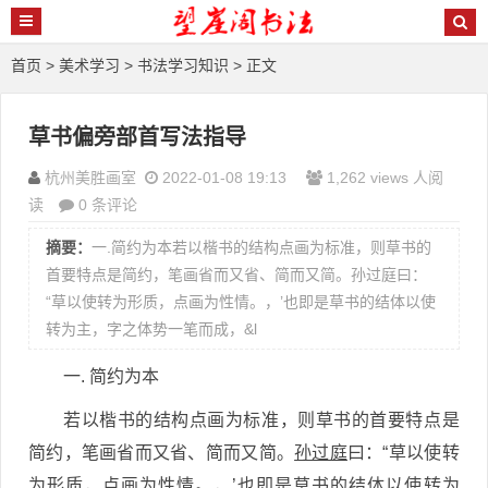
首页
>
美术学习
>
书法学习知识
> 正文
草书偏旁部首写法指导
杭州美胜画室
2022-01-08 19:13
1,262 views 人阅
读
0 条评论
摘要：
一.简约为本若以楷书的结构点画为标准，则草书的
首要特点是简约，笔画省而又省、简而又简。孙过庭曰：
“草以使转为形质，点画为性情。，’也即是草书的结体以使
转为主，字之体势一笔而成，&l
一. 简约为本
若以楷书的结构点画为标准，则草书的首要特点是
简约，笔画省而又省、简而又简。
孙过庭
曰：“草以使转
为形质，点画为性情。，’也即是草书的结体以使转为