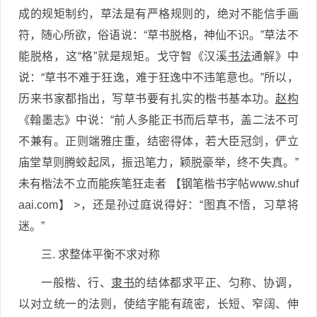
成的规矩制约，草法是有严格规则的，绝对不能信手画
符，随心所欲，俗语说：“草书脱格，神仙不识。”草法不
能脱格，这“格”就是规矩。戈守智《汉溪
书法
通解》中
说：“草书不难于狂逸，难于狂逸中不违笔意也。”所以，
历来书家都指出，写草书要有扎实的楷书基本功。
赵构
《翰墨志》中说：“前人多能正书而后草书，盖二法不可
不兼有。正则端雅庄重，结密得体，若大臣冠剑，俨立
庙堂草则腾蛟起凤，振迅笔力，颖脱豪举，终不失真。”
未有楷法不立而能疾笔狂走者 【钢笔楷书字帖www.shuf
aai.com】 >，还是孙过庭说得好：“图真不悟，习草将
迷。”
三. 求整体平衡不求对称
一般楷、行、
隶书
的结体都求平正、匀称、协调，
以对立统一的法则，使结字能有疏密，长短、窄阔、伸