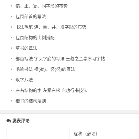
•
偏、正、复、同字形的布势
•
包围部首的写法
•
书法毛笔 连、重、并、堆字形的布势
•
包围结构的比例搭配
•
草书的章法
•
部首写法 字头字底的写法 王羲之兰亭序习字帖
•
毛笔书法 横(勒)、竖(努)的写法
•
永字八法
•
左右结构的字 左紧右松 启功行书技法
•
楷书的结构法则
发表评论
昵称（必填）