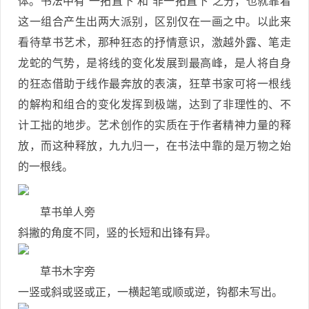
体。书法中有“一拓直下”和“非一拓直下”之分，也就靠着
这一组合产生出两大派别，区别仅在一画之中。以此来
看待草书艺术，那种狂态的抒情意识，激越外露、笔走
龙蛇的气势，是将线的变化发展到最高峰，是人将自身
的狂态借助于线作最奔放的表演，狂草书家可将一根线
的解构和组合的变化发挥到极端，达到了非理性的、不
计工拙的地步。艺术创作的实质在于作者精神力量的释
放，而这种释放，九九归一，在书法中靠的是万物之始
的一根线。
草书单人旁
斜撇的角度不同，竖的长短和出锋有异。
草书木字旁
一竖或斜或竖或正，一横起笔或顺或逆，钩都未写出。