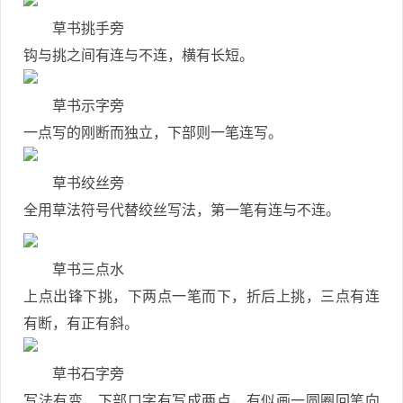
草书挑手旁
钩与挑之间有连与不连，横有长短。
草书示字旁
一点写的刚断而独立，下部则一笔连写。
草书绞丝旁
全用草法符号代替绞丝写法，第一笔有连与不连。
草书三点水
上点出锋下挑，下两点一笔而下，折后上挑，三点有连
有断，有正有斜。
草书石字旁
写法有变，下部口字有写成两点，有似画一圆圈回笔向