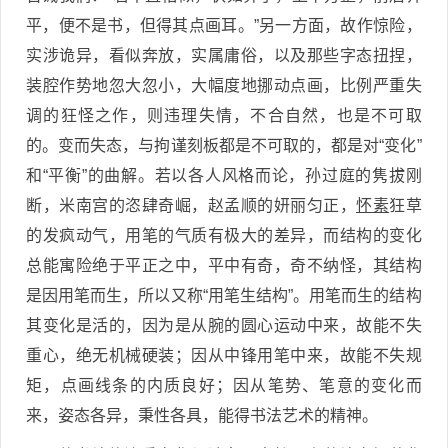
平，便不是书，但得其点画耳。”另一方面，故作惊险，
实涉诡异，看似奔放，实属庸俗，以及那些字态扭捏，
装腔作势地忽大忽小，大幅度地挪动点画，比例严重失
调的狂怪之作，则违理失情，不合自然，也是不可取
的。变而失态，与拘谨刻板都是不可取的，都是对“变化”
和“平衡”的曲解。若以各人风格而论，孙过庭的隽拔刚
断，米南宫的恣肆奇崛，赵孟顺的妍丽匀正，
怀素
狂草
的发疯动气，用笔的气质有极大的差异，而结构的变化
总能寓险绝于平正之中，平中有奇，奇不纳怪，其结构
是因用笔而生，所以又称“用笔生结构”。用笔而生的结构
其变化是活的，因为是从腕的圆心运动中来，故能不失
重心，绝无机械硬装；因从中锋用笔中来，故能不失规
矩，点画线条的内质良好；因从笔势、笔意的变化而
来，姿态各异，秉性各具，能得书法艺术的精神。