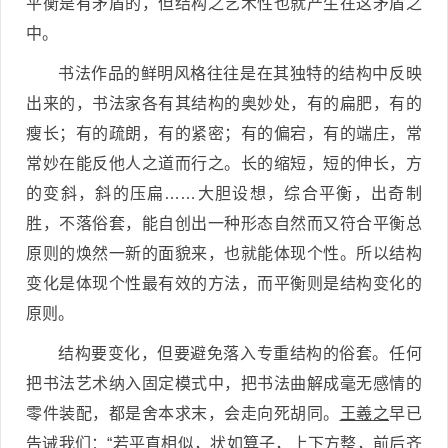
平衡是有矛盾的，但结构之艺术性也就产生在这矛盾之
中。
书法作品的鲜明风格往往是在其独特的结构中反映
出来的，书法家各有其结构的奥妙处，有的扁肥，有的
瘦长；有的疏朗，有的紧密；有的偏宕，有的端庄，常
常妙在能反他人之道而行之。长的缩短，短的伸长，方
的变斜，斜的压扁……大胆设想，综合平衡，出奇制
胜，不落俗套，能自创出一种形态自然而又符合平衡总
原则的焕然一新的面貌来，也就能体现个性。所以结构
变化是体现个性最有效的方法，而平衡则是结构变化的
原则。
结构要变化，但要避免落入专重结构的俗套。任何
把书法艺术纳入固定模式中，把书法曲解成毫无感情的
零件装配，都是舍本求末，会走向死胡同。
王羲之
早已
告诫我们：“若平直相似，状如算子，上下方整，前后齐