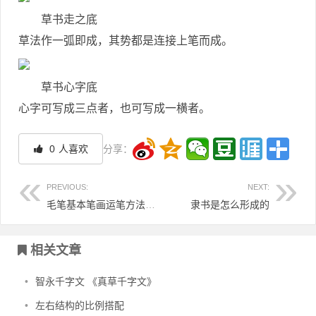
草书走之底
草法作一弧即成，其势都是连接上笔而成。
草书心字底
心字可写成三点者，也可写成一横者。
0
人喜欢
分享：
PREVIOUS:
NEXT:
毛笔基本笔画运笔方法折的写法
隶书是怎么形成的
文章导航
相关文章
•
智永千字文 《真草千字文》
•
左右结构的比例搭配