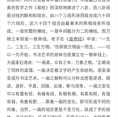
奥的哲学之作《易经》则深刻地阐述了八卦，而八卦就
是对线的解构和组合，由八个三线形进而组合成六十四
个六线形，这六十四个组合由最基本的两根线条所组
成，一是完整的横线，一是中间截分为二的横线。而万
物之本则是一根单线。老子在《
道德经
》中说：“一生
二，二生三，三生万物。”也即是万物由一而生，——切
以一为开始，书法艺术的结体也是建立在一根单线上，
大画家石涛说：“一画者，众有之本，万象之根。”正阐说
了同样的道理。一画决定着汉字的产生和结构，逐渐演
变成为书法艺术。一画之解构可以分析出用笔逆进，顺
进，波折、平直，回锋、出锋，断与连等， 一画之变化
可以有重有轻，有燥有润、有粗有细，有柔有刚，有强
有弱，有瘦有肥……靠着一画的变化，即可形成不同的
风格，当然，一画的组合更是千变万化，就成了字的结