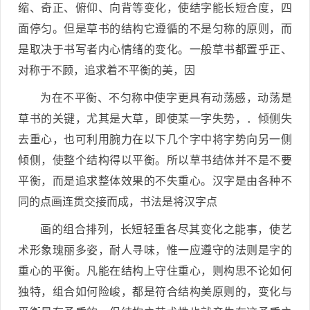
缩、奇正、俯仰、向背等变化，使结字能长短合度，四
面停匀。但是草书的结构它遵循的不是匀称的原则，而
是取决于书写者内心情绪的变化。一般草书都置乎正、
对称于不顾，追求着不平衡的美，因
为在不平衡、不匀称中使字更具有动荡感，动荡是
草书的关键，尤其是大草，即使某一字失势，．倾侧失
去重心，也可利用腕力在以下几个字中将字势向另一侧
倾侧，使整个结构得以平衡。所以草书结体并不是不要
平衡，而是追求整体效果的不失重心。汉字是由各种不
同的点画连贯交接而成，书法是将汉字点
画的组合排列，长短轻重各尽其变化之能事，使艺
术形象瑰丽多姿，耐人寻味，惟一应遵守的法则是字的
重心的平衡。凡能在结构上守住重心，则构思不论如何
独特，组合如何险峻，都是符合结构美原则的，变化与