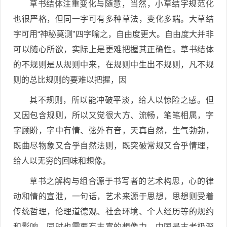
草书结体注重变化与随意，当然，小草结字规范化
也很严格，但同一字可有多种草法，变化多端。大草结
字可用“神秘莫测”四字喻之，自由度更大。自由度大并非
可以随心所欲，实际上是更难把握其正确性。草书结体
的不规则是从规则中来，在规则中生出不规则，凡不规
则的总比规则的要难以把握，因
其不规则，所以能冲破平淡，给人以惊险之感。但
又因包含规则，所以又觉很大方、流畅，笔笔相属，字
字顾盼，字中有情、弦外有音，天真自然，生气勃勃，
既曲尽物象又合乎自然法则，既突破常规又合乎情理，
给人以无穷的回味和想像。
草书之解构与组合源于书写者的艺术构思，心的律
动和情的宣泄，一句话，艺术来源于思想，思想则受着
传统哲理，伦理道德观、社会环境、个人经历等的规约
和影响，同时也需要有丰富的想像力。中国最古老极深