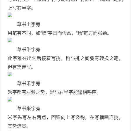
上写右半字。
草书土字旁
用笔有不同，如“墙”字圆而含蓄，“场”笔方而强劲。
草书牛字旁
此字难在出勾后接着写挑，钩与挑之间要有转换之笔，
但有需连写。
草书禾字旁
禾字都有左倾之势，是与右半字能遥相呼应。
草书米字旁
米字先写左右两点，回锋向上写竖钩，在写横画连挑，
其势连贯。