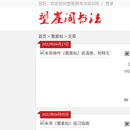
您好，欢迎访问望崖阁书法培训班 |
登录
首页
> 蜀素帖 > 文章
2022年04月17日
米
北
中
2022年04月05日
米