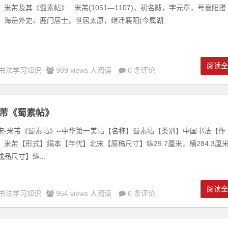
、米芾及其《蜀素帖》 米芾(1051—1107)，初名黻，字元章，号襄阳漫
、海岳外史、鹿门居士，世居太原，继迁襄阳(今属湖
阅读
书法学习知识
989 views 人阅读
0 条评论
芾《蜀素帖》
宋-米芾《蜀素帖》--中华第一美帖【名称】蜀素帖【类别】中国书法【作
】米芾【形式】绢本【年代】北宋【原稿尺寸】纵29.7厘米，横284.3厘
成品尺寸】纵...
阅读
书法学习知识
954 views 人阅读
0 条评论