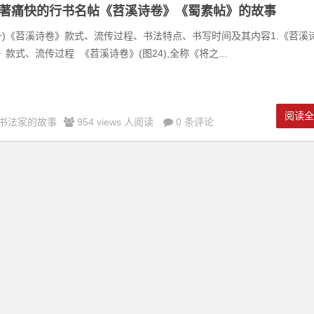
著痛快的行书名帖《苕溪诗卷》《蜀素帖》的故事
一)《苕溪诗卷》款式、流传过程、书法特点、书写时间及其内容1.《苕溪
》款式、流传过程 《苕溪诗卷》(图24),全称《将之...
阅读
书法家的故事
954 views 人阅读
0 条评论