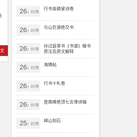
行书金磷叟诗卷
26
07月
/
诗
与山巨源绝交书
26
07月
/
孙过庭草书《书谱》楷书
26
07月
/
全文
旁注及原文解释
海隅帖
26
07月
/
行书十札卷
26
07月
/
登南峰绝顶七言律诗轴
26
07月
/
峄山刻石
25
07月
/