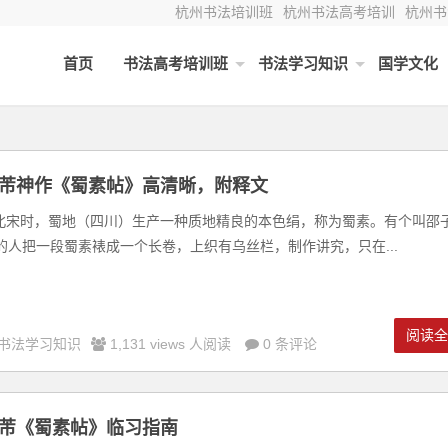
杭州书法培训班
杭州书法高考培训
杭州书
首页
书法高考培训班
书法学习知识
国学文化
芾神作《蜀素帖》高清晰，附释文
宋时，蜀地（四川）生产一种质地精良的本色绢，称为蜀素。有个叫邵
的人把一段蜀素裱成一个长卷，上织有乌丝栏，制作讲究，只在...
阅读
书法学习知识
1,131 views 人阅读
0 条评论
芾《蜀素帖》临习指南