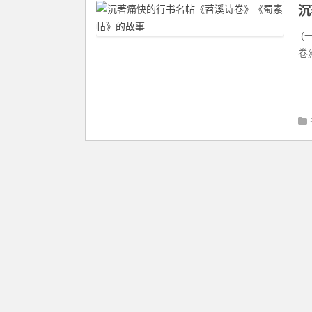
沉
(
卷