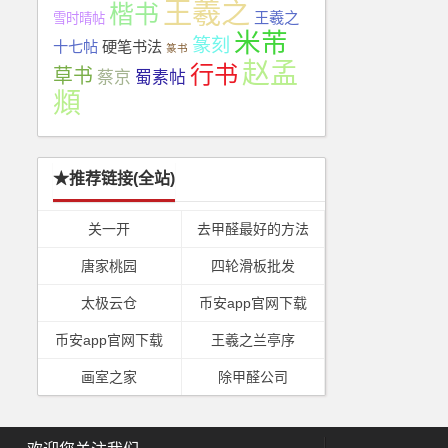
王羲之
楷书
王羲之
雪时晴帖
米芾
篆刻
十七帖
硬笔书法
篆书
赵孟
行书
草书
蔡京
蜀素帖
頫
★推荐链接(全站)
关一开
去甲醛最好的方法
唐家桃园
四轮滑板批发
太极云仓
币安app官网下载
币安app官网下载
王羲之兰亭序
画室之家
除甲醛公司