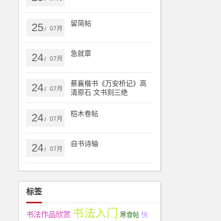
留简帖
25
07月
/
急就章
24
07月
/
蔡襄楷书《万安桥记》高
24
07月
/
清原石 文书刻三绝
桤木卷帖
24
07月
/
自书诗轴
24
07月
/
标签
书法入门
书法作品欣赏
寒食帖
快