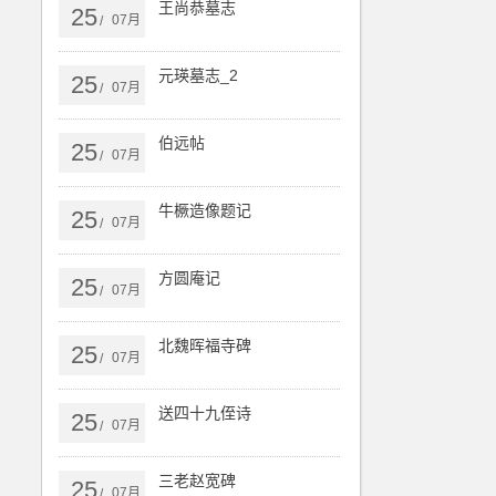
王尚恭墓志
25
07月
/
元瑛墓志_2
25
07月
/
伯远帖
25
07月
/
牛橛造像题记
25
07月
/
方圆庵记
25
07月
/
北魏晖福寺碑
25
07月
/
送四十九侄诗
25
07月
/
三老赵宽碑
25
07月
/